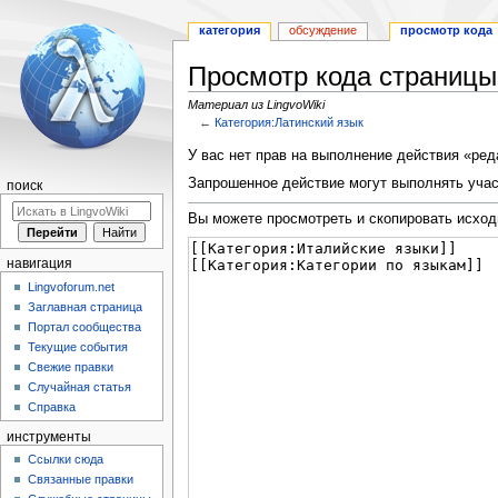
категория
обсуждение
просмотр кода
Просмотр кода страницы
Материал из LingvoWiki
←
Категория:Латинский язык
Перейти
Перейти
У вас нет прав на выполнение действия «ре
к
к
Запрошенное действие могут выполнять учас
поиск
навигации
поиску
Вы можете просмотреть и скопировать исход
навигация
Lingvoforum.net
Заглавная страница
Портал сообщества
Текущие события
Свежие правки
Случайная статья
Справка
инструменты
Ссылки сюда
Связанные правки