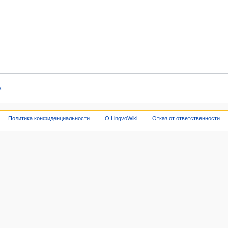
к
.
Политика конфиденциальности
О LingvoWiki
Отказ от ответственности