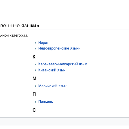
твенные языки»
нной категории.
Иврит
Индоевропейские языки
К
Карачаево-балкарский язык
Китайский язык
М
Марийский язык
П
Пиньинь
С