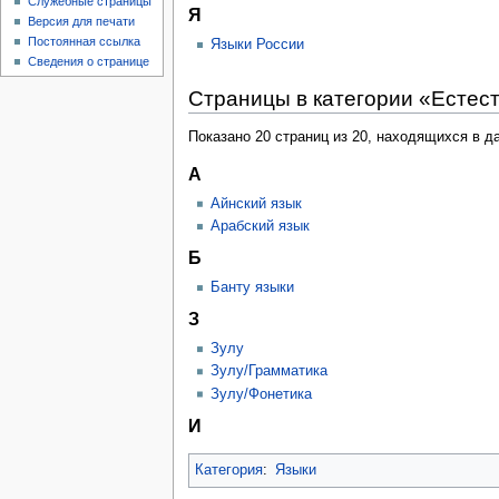
Служебные страницы
Я
Версия для печати
Постоянная ссылка
Языки России
Сведения о странице
Страницы в категории «Естес
Показано 20 страниц из 20, находящихся в да
А
Айнский язык
Арабский язык
Б
Банту языки
З
Зулу
Зулу/Грамматика
Зулу/Фонетика
И
Категория
:
Языки