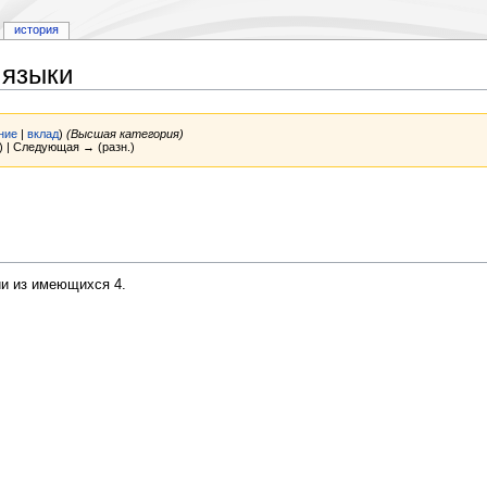
история
 языки
ние
|
вклад
)
(Высшая категория)
) | Следующая → (разн.)
ии из имеющихся 4.