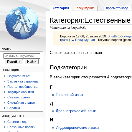
категория
обсуждение
просмотр кода
Категория:Естественные
Материал из LingvoWiki
Версия от 17:06, 23 июня 2010;
Bhudh
(
обсужде
(
разн.
)
← Предыдущая
| Текущая версия (разн.
поиск
Перейти
Перейти
Список естественных языков.
к
к
навигации
поиску
Подкатегории
навигация
Lingvoforum.net
В этой категории отображается 4 подкатегор
Заглавная страница
Г
Портал сообщества
Текущие события
Греческий язык
Свежие правки
Случайная статья
Д
Справка
Древнегреческий язык
инструменты
И
Ссылки сюда
Связанные правки
Индоевропейские языки