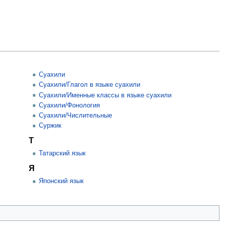
Суахили
Суахили/Глагол в языке суахили
Суахили/Именные классы в языке суахили
Суахили/Фонология
Суахили/Числительные
Суржик
Т
Татарский язык
Я
Японский язык