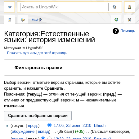
ещё
Помощь
Категория:Естественные
языки: история изменений
Материал из LingvoWiki
Показать журналы для этой страницы
Перейти
Перейти
Фильтровать правки
к
к
навигации
поиску
Выбор версий: отметьте версии страницы, которые вы хотите
сравнить, и нажмите
Сравнить
.
Пояснения:
(текущ.)
— отличия от текущей версии;
(пред.)
—
отличия от предшествующей версии;
м
— незначительные
изменения.
текущ.
пред.
17:06, 23 июня 2010
‎
Bhudh
обсуждение
вклад
‎
86 байт
+35
‎
Высшая категория