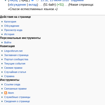
текущ.
пред.
13:32, 23 июня 2010
‎
Вадимий
обсуждение
вклад
‎
51 байт
+51
‎
Новая страница:
«Список естественных языков.»
Действия на странице
Категория
Обсуждение
Просмотр кода
История
Персональные инструменты
Войти
Навигация
Lingvoforum.net
Заглавная страница
Портал сообщества
Текущие события
Свежие правки
Случайная статья
Справка
Инструменты
Ссылки сюда
Связанные правки
Atom
Служебные страницы
Сведения о странице