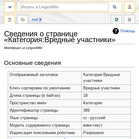
ещё
Помощь
Сведения о странице
«Категория:Вредные участники»
Материал из LingvoWiki
Перейти
Перейти
Основные сведения
к
к
навигации
поиску
Отображаемый заголовок
Категория:Вредные
участники
Ключ сортировки по умолчанию
Вредные участники
Длина страницы (в байтах)
18
Пространство имён
Категория
Идентификатор страницы
389
Язык страницы
ru - русский
Модель содержимого страницы
вики-текст
Индексация поисковыми роботами
Разрешено