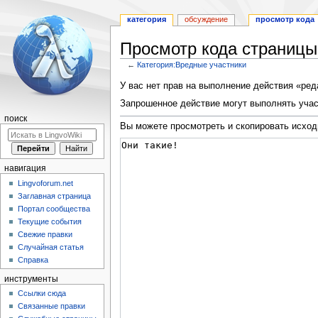
категория
обсуждение
просмотр кода
Просмотр кода страницы
←
Категория:Вредные участники
Перейти
Перейти
У вас нет прав на выполнение действия «ре
к
к
Запрошенное действие могут выполнять учас
навигации
поиску
поиск
Вы можете просмотреть и скопировать исход
навигация
Lingvoforum.net
Заглавная страница
Портал сообщества
Текущие события
Свежие правки
Случайная статья
Справка
инструменты
Ссылки сюда
Связанные правки