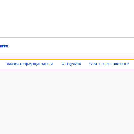
ники
.
Политика конфиденциальности
О LingvoWiki
Отказ от ответственности