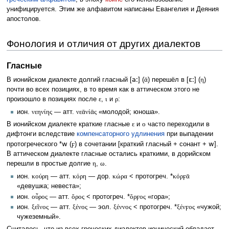
унифицируется. Этим же алфавитом написаны Евангелия и Деяния
апостолов.
Фонология и отличия от других диалектов
Гласные
aː
ɛː
В ионийском диалекте долгий гласный [
] (
ᾱ
) перешёл в [
] (
η
)
почти во всех позициях, в то время как в аттическом этого не
произошло в позициях после
ε
,
ι
и
ρ
:
ион.
νεηνίης
— атт.
νεᾱνίᾱς
«молодой; юноша».
В ионийском диалекте краткие гласные
ε
и
o
часто переходили в
дифтонги вследствие
компенсаторного удлинения
при выпадении
w
w
протогреческого *
(
ϝ
) в сочетании [краткий гласный + сонант +
].
В аттическом диалекте гласные остались краткими, в дорийском
перешли в простые долгие
η
,
ω
.
ион.
κούρη
— атт.
κόρη
— дор.
κώρα
< протогреч. *
κόρϝᾱ
«девушка; невеста»;
ион.
οὖρος
— атт.
ὄρος
< протогреч. *
ὄρϝος
«гора»;
ион.
ξεῖνος
— атт.
ξένος
— эол.
ξέννος
< протогреч. *
ξένϝος
«чужой;
чужеземный».