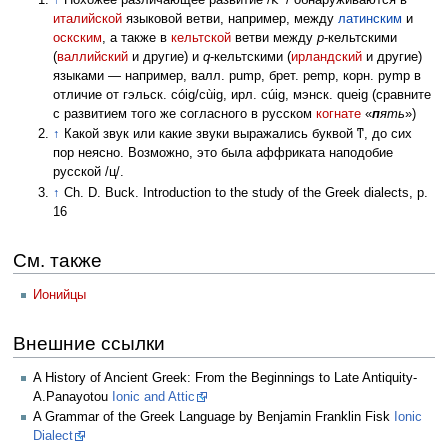
↑
Похожее различающее развитие /
/ обнаруживаются в
италийской
языковой ветви, например, между
латинским
и
оскским
, а также в
кельтской
ветви между
p
‑кельтскими
(
валлийский
и другие) и
q
‑кельтскими (
ирландский
и другие)
языками — например, валл. pump, брет. pemp, корн. pymp в
отличие от гэльск. cóig/cùig, ирл. cúig, мэнск. queig (сравните
с развитием того же согласного в русском
когнате
«
п
ять
»)
↑
Какой звук или какие звуки выражались буквой
ͳ
, до сих
пор неясно. Возможно, это была аффриката наподобие
русской /ц/.
↑
Ch. D. Buck. Introduction to the study of the Greek dialects, p.
16
См. также
Ионийцы
Внешние ссылки
A History of Ancient Greek: From the Beginnings to Late Antiquity-
A.Panayotou
Ionic and Attic
A Grammar of the Greek Language by Benjamin Franklin Fisk
Ionic
Dialect