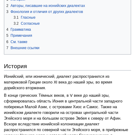
2
Авторы, писавшие на ионийских диалектах
3
Фонология и отличия от других диалектов
3.1
Гласные
3.2
Согласные
4
Грамматика
5
Примечания
6
См. также
7
Внешние ссылки
История
Ионийский, или ионический, диалект распространился из
материковой Греции около Ⅺ века до нашей эры, во время
дорийского вторжения.
В конце греческих Тёмных веков, в Ⅴ веке до нашей эры,
сформировалась область Иония в центральной части западного
побережья Малой Азии, с островами Хиос и Самос. Также на
ионийском диалекте говорили на островах центральной части
Эгейского моря и на большом острове Эвбея к северу от Афин.
Вскоре вследствие ионийской колонизации диалект
распространился по северной части Эгейского моря, в прибрежные