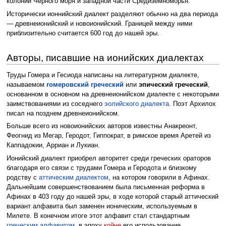
колонии Черного моря и западной части Средиземноморья.
Исторически ионнийский диалект разделяют обычно на два периода
— древнеионийский и новоионийский. Границей между ними
приблизительно считается 600 год до нашей эры.
Авторы, писавшие на ионийских диалектах
Труды Гомера и Гесиода написаны на литературном диалекте,
называемом
гомеровский греческий
или
эпический греческий
,
основанном в основном на древнеионийском диалекте с некоторыми
заимствованиями из соседнего
эолийского диалекта
. Поэт Архилох
писал на позднем древнеионийском.
Больше всего из новоионийских авторов известны Анакреонт,
Феогнид из Мегар, Геродот, Гиппократ, в римское время Аретей из
Каппадокии, Арриан и Лукиан.
Ионийский диалект приобрел авторитет среди греческих ораторов
благодаря его связи с трудами Гомера и Геродота и близкому
родству с
аттическим диалектом
, на котором говорили в Афинах.
Дальнейшим совершенствованием была письменная реформа в
Афинах в 403 году до нашей эры, в ходе которой старый аттический
вариант алфавита был заменен ионическим, используемым в
Милете. В конечном итоге этот алфавит стал стандартным
греческим алфавитом
, в эпоху
койне
его использование