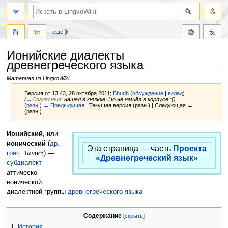
ещё
Ионийские диалекты
древнегреческого языка
Материал из LingvoWiki
Версия от 13:43, 28 октября 2011;
Bhudh
(
обсуждение
|
вклад
)
(
→‎Согласные
:
нашёл в книжке. Но не нашёл в корпусе :(
)
(
разн.
)
← Предыдущая
| Текущая версия (разн.) | Следующая →
(разн.)
Перейти
Перейти
Ионийский
, или
к
к
ионический
(
др.-
Эта страница — часть
Проекта
навигации
поиску
греч.
Ἰωνική
) —
«Древнегреческий язык»
субдиалект
аттическо-
ионической
диалектной группы
древнегреческого языка
Содержание
1
История