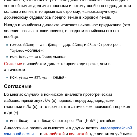
Считалось, что из всех греческих диалектов ионический обладает
«нежнейшими» долгими гласными и потому особенно подходит для
сольного пения, в то время как строгому, «широкозвучному»
дорическому отдавалось предпочтение в хоровом пении.
Иногда в ионийском диалекте исчезает начальное придыхание (это
явление называют «псилосис»), в позднем ионийском его нет
вообще:
гомер.
ἠέλιος
— атт.
ἥλιος
— дор.
ἀέλιος
и
ἅλιος
< протогреч.
*
ἁϝέλιος
«солнце»;
ион.
ἴκκος
— атт.
ἵππος
«конь».
Стяжение
в ионийском диалекте происходит реже, чем в
аттическом:
ион.
γένεα
— атт.
γένη
«семья».
Согласные
Во многих случаях в ионийском диалекте протогреческий
kʷ
лабиовелярный звук /
/ (ϙ) перешёл перед заднерядными
k
гласными в /
/ (
κ
), в то время как в аттическом произошёл переход
p
в /
/ (
π
):
[hokʷ-]
ион.
ὄκως
— атт.
ὅπως
< протогреч. *
ὅ
ϙ
-
«чтобы».
Аналогичные различия имеются и в других ветвях
индоевропейской
языковой семьи
— в
италийской
и
кельтской
, где числятся учёными