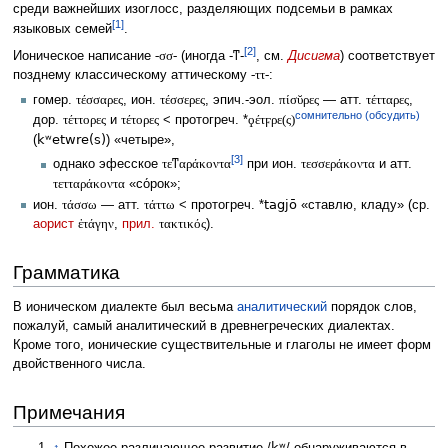
среди важнейших изоглосс, разделяющих подсемьи в рамках
[1]
языковых семей
.
[2]
Ионическое написание
-σσ-
(иногда -
ͳ
-
, см.
Дисигма
) соответствует
позднему классическому аттическому
-ττ-
:
гомер.
τέσσαρες
, ион.
τέσσερες
, эпич.-эол.
πίσῠρες
— атт.
τέτταρες
,
сомнительно (обсудить)
дор.
τέττορες
и
τέτορες
< протогреч. *
ϙέτϝρε(ς)
kʷetwre(s)
(
) «четыре»,
[3]
однако эфесское
τε
ͳ
αράκοντα
при ион.
τεσσεράκοντα
и атт.
τετταράκοντα
«со́рок»;
tagjō
ион.
τάσσω
— атт.
τάττω
< протогреч. *
«ставлю, кладу» (ср.
аорист
ἐτάγην
,
прил.
τακτικός
).
Грамматика
В ионическом диалекте был весьма
аналитический
порядок слов,
пожалуй, самый аналитический в древнегреческих диалектах.
Кроме того, ионические существительные и глаголы не имеет форм
двойственного числа.
Примечания
kʷ