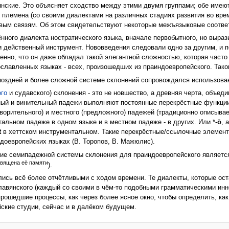
вянские. Это объясняет сходство между этими двумя группами; обе имею
 племена (со своими диалектами на различных стадиях развития во вре
овым связям. Об этом свидетельствуют некоторые межъязыковые соотве
нного диалекта ностратического языка, вначале первобытного, но выра
и действенный инструмент. Нововведения следовали одно за другим, и 
енно, что он даже обладал такой элегантной сложностью, которая част
рославленных языках - всех, произошедших из праиндоевропейского. Тако
к поздней и более сложной системе склонений сопровождался использова
ого
и судавского) склонения - это не новшество, а древняя черта, объе
ный и винительный падежи выполняют постоянные перекрёстные функци
ворительного) и местного (предложного) падежей (традиционно описыв
альном падеже в одном языке и в местном падеже - в других. Или *
-ō
, 
t
в хеттском инструментальном. Такие перекрёстные/ссылочные элемент
доевропейских языках (В. Торопов, В. Мажюлис).
ие семипадежной системы склонения для праиндоевропейского является 
освящена её памяти
).
сь всё более отчётливыми с ходом времени. Те диалекты, которые остав
славянского (каждый со своими в чём-то подобными грамматическими инн
прошедшие процессы, как через более ясное окно, чтобы определить, ка
ские студии, сейчас и в далёком будущем.