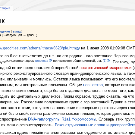
стория
ык
ждение
|
вклад
)
) | Следующая → (разн.)
w.geocities.com/athens/ithaca/6623/pie.htm
на 1 июня 2008 01:09:08 GMT
о по 6-ое тысячелетия до н.э. на его родине - юго-восточнее Черного м
изложенная здесь
гипотеза
не является общепринятой, см.
[1]
руга
. Поэтому, л
 одной ветви предполагаемой первобытной
ностратической
макросемьи
(
ирного реконструированного словаря праиндоевропейского языка, а так
ви, оплакивали и молились. Остатки языка показывают, что его носител
раинным, или центральным племенам. Общие
новшества
, которые возник
с изменениями климата, еще более отдаляли диалекты по мере того, как
дить до центральных диалектов. Таким образом, трудно сказать, на чт
оворивших. Расселение полукочевых групп с гор восточной Турции в степи
 контакта с теми, кто ушел на поселение в северные просторы через гл
и ей было свойственно разложение союзов племен, которые делились и
аспространение
DNA-гаплогруппы R1a1 Y-хромосомы
. Словарь этих груп
о их можно реконструировать.
Реконструированные слова индоевропейско
лявшихся вдаль племён начинал развиваться отдельно от остальных ди