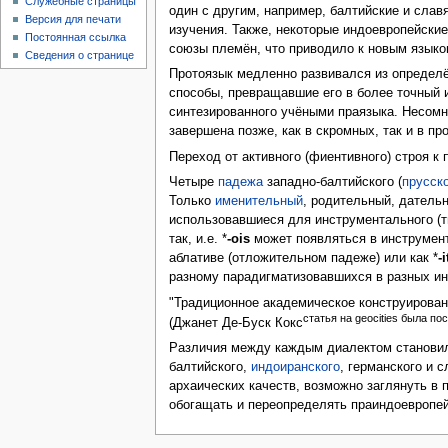
Служебные страницы
один с другим, например, балтийские и сла
Версия для печати
изучения. Также, некоторые индоевропейские
Постоянная ссылка
союзы племён, что приводило к новым язык
Сведения о странице
Протоязык медленно развивался из определё
способы, превращавшие его в более точный 
синтезированного учёными праязыка. Несомн
завершена позже, как в скромных, так и в п
Переход от активного (фиентивного) строя 
Четыре
падежа
западно-балтийского (
прусск
Только
именительный
, родительный, датель
использовавшиеся для инструментального (т
так, и.е. *
-ois
может появляться в инструмент
аблативе (отложительном падеже) или как *
-i
разному парадигматизовавшихся в разных ин
"Традиционное академическое конструирован
статья на geocities была п
(Джанет Де-Буск Кокс
Различия между каждым диалектом становили
балтийского,
индоиранского
, германского и 
архаических качеств, возможно заглянуть в 
обогащать и переопределять праиндоевропей