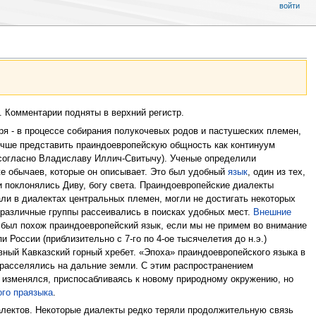
войти
. Комментарии подняты в верхний регистр.
оря - в процессе собирания полукочевых родов и пастушеских племен,
учше представить праиндоевропейскую общность как континуум
согласно Владиславу Иллич-Свитычу). Ученые определили
же обычаев, которые он описывает. Это был удобный
язык
, один из тех,
и поклонялись Диву, богу света. Праиндоевропейские диалекты
али в диалектах центральных племен, могли не достигать некоторых
 различные группы рассеивались в поисках удобных мест.
Внешние
о был похож праиндоевропейский язык, если мы не примем во внимание
 России (приблизительно с 7-го по 4-ое тысячелетия до н.э.)
авный Кавказский горный хребет. «Эпоха» праиндоевропейского языка в
 расселялись на дальние земли. С этим распространением
п изменялся, приспосабливаясь к новому природному окружению, но
го праязыка
.
алектов. Некоторые диалекты редко теряли продолжительную связь