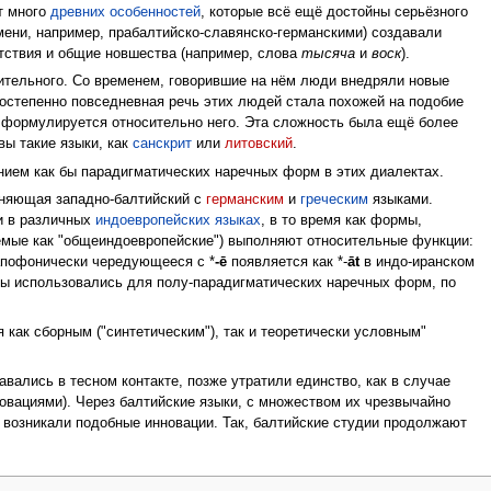
т много
древних особенностей
, которые всё ещё достойны серьёзного
мени, например, прабалтийско-славянско-германскими) создавали
тствия и общие новшества (например, слова
тысяча
и
воск
).
зительного. Со временем, говорившие на нём люди внедряли новые
постепенно повседневная речь этих людей стала похожей на подобие
о формулируется относительно него. Эта сложность была ещё более
вы такие языки, как
санскрит
или
литовский
.
нием как бы парадигматических наречных форм в этих диалектах.
диняющая западно-балтийский с
германским
и
греческим
языками.
и в различных
индоевропейских языках
, в то время как формы,
аемые как "общеиндоевропейские") выполняют относительные функции:
апофонически чередующееся с *
-ē
появляется как *-
āt
в индо-иранском
ы использовались для полу-парадигматических наречных форм, по
как сборным ("синтетическим"), так и теоретически условным"
ались в тесном контакте, позже утратили единство, как в случае
овациями). Через балтийские языки, с множеством их чрезвычайно
к возникали подобные инновации. Так, балтийские студии продолжают