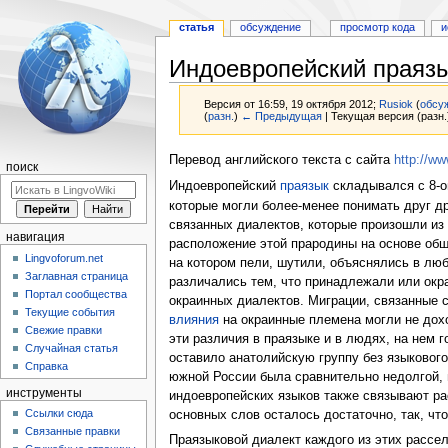
статья
обсуждение
просмотр кода
и
Индоевропейский праяз
Версия от 16:59, 19 октября 2012;
Rusiok
(
обсу
(
разн.
)
← Предыдущая
| Текущая версия (разн.
Перейти
Перейти
Перевод английского текста с сайта
http://ww
поиск
к
к
Индоевропейский
праязык
складывался с 8-ог
навигации
поиску
которые могли более-менее понимать друг д
связанных диалектов, которые произошли из
навигация
расположение этой прародины на основе обш
Lingvoforum.net
на котором пели, шутили, объяснялись в люб
Заглавная страница
различались тем, что принадлежали или ок
Портал сообщества
окраинных диалектов. Миграции, связанные 
Текущие события
влияния
на окраинные племена могли не дохо
Свежие правки
эти различия в праязыке и в людях, на нем г
Случайная статья
оставило анатолийскую группу без языкового
Справка
южной России была сравнительно недолгой, 
инструменты
индоевропейских языков также связывают р
Ссылки сюда
основных слов осталось достаточно, так, чт
Связанные правки
Праязыковой диалект каждого из этих рассе