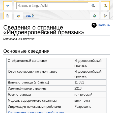
ещё
Помощь
Сведения о странице
«Индоевропейский праязык»
Материал из LingvoWiki
Перейти
Перейти
Основные сведения
к
к
навигации
поиску
Отображаемый заголовок
Индоевропейский
праязык
Ключ сортировки по умолчанию
Индоевропейский
праязык
Длина страницы (в байтах)
11 331
Идентификатор страницы
2213
Язык страницы
ru - русский
Модель содержимого страницы
вики-текст
Индексация поисковыми роботами
Разрешено
Количество перенаправлений на эту