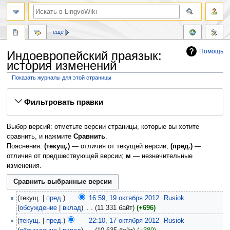
ещё
Помощь
Индоевропейский праязык:
история изменений
Показать журналы для этой страницы
Перейти
Перейти
Фильтровать правки
к
к
навигации
поиску
Выбор версий: отметьте версии страницы, которые вы хотите
сравнить, и нажмите
Сравнить
.
Пояснения:
(текущ.)
— отличия от текущей версии;
(пред.)
—
отличия от предшествующей версии;
м
— незначительные
изменения.
текущ.
пред.
16:59, 19 октября 2012
‎
Rusiok
обсуждение
вклад
‎
11 331 байт
+696
текущ.
пред.
22:10, 17 октября 2012
‎
Rusiok