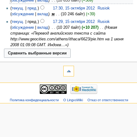
обсуждение
вклад
‎
10 635 байт
+389
текущ.
пред.
17:30, 15 октября 2012
‎
Rusiok
обсуждение
вклад
‎
м
10 246 байт
+39
текущ.
пред.
17:29, 15 октября 2012
‎
Rusiok
обсуждение
вклад
‎
10 207 байт
+10 207
‎
Новая
страница: «Перевод английского текста с сайта
http://www.geocities.com/athens/ithaca/6623/pie.htm на 1 июня
2008 01:09:08 GMT. Индоев…»
Политика конфиденциальности
О LingvoWiki
Отказ от ответственности