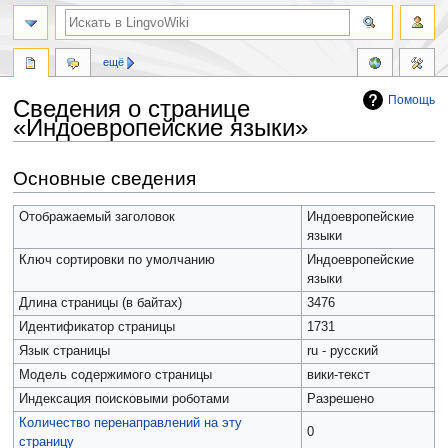
ещё
Помощь
Сведения о странице
«Индоевропейские языки»
Перейти
Перейти
Основные сведения
к
к
навигации
поиску
Отображаемый заголовок
Индоевропейские
языки
Ключ сортировки по умолчанию
Индоевропейские
языки
Длина страницы (в байтах)
3476
Идентификатор страницы
1731
Язык страницы
ru - русский
Модель содержимого страницы
вики-текст
Индексация поисковыми роботами
Разрешено
Количество перенаправлений на эту
0
страницу