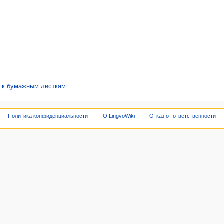
и к бумажным листкам
.
Политика конфиденциальности
О LingvoWiki
Отказ от ответственности