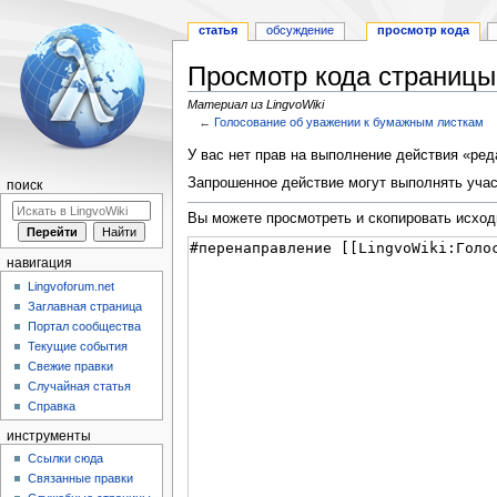
статья
обсуждение
просмотр кода
Просмотр кода страницы
Материал из LingvoWiki
←
Голосование об уважении к бумажным листкам
Перейти
Перейти
У вас нет прав на выполнение действия «ре
к
к
Запрошенное действие могут выполнять учас
поиск
навигации
поиску
Вы можете просмотреть и скопировать исход
навигация
Lingvoforum.net
Заглавная страница
Портал сообщества
Текущие события
Свежие правки
Случайная статья
Справка
инструменты
Ссылки сюда
Связанные правки