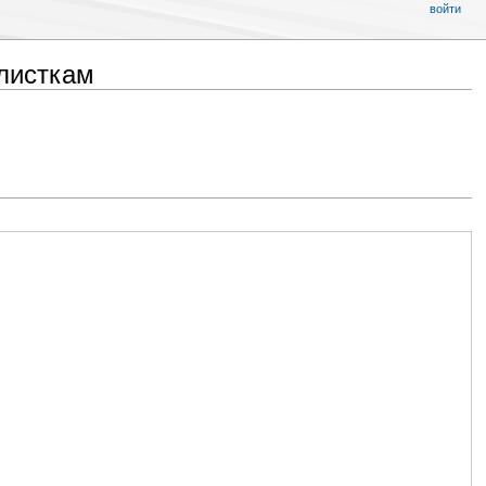
войти
листкам