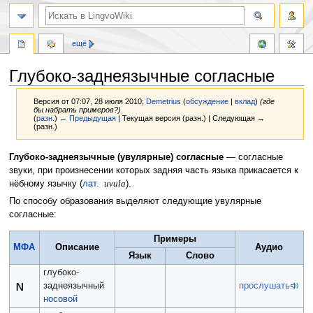
ещё
Глубоко-заднеязычные согласные
Версия от 07:07, 28 июля 2010;
Demetrius
(
обсуждение
|
вклад
)
(где
бы набрать примеров?)
(
разн.
)
← Предыдущая
| Текущая версия (разн.) | Следующая →
(разн.)
Перейти
Перейти
Глубоко-заднеязычные (увулярные) согласные
— согласные
к
к
звуки, при произнесении которых задняя часть языка прикасается к
навигации
поиску
нёбному язычку (
лат.
uvula
).
По способу образования выделяют следующие увулярные
согласные:
Примеры
МФА
Описание
Аудио
Язык
Слово
глубоко-
ɴ
заднеязычный
прослушать
носовой