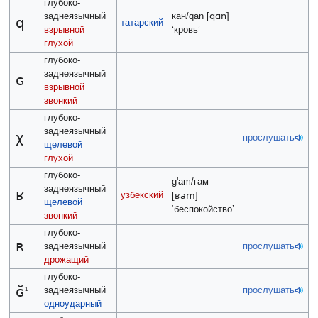
глубоко-
qɑn
заднеязычный
кан/qan [
]
q
татарский
взрывной
‘кровь’
глухой
глубоко-
заднеязычный
ɢ
взрывной
звонкий
глубоко-
заднеязычный
χ
прослушать
щелевой
глухой
глубоко-
g'am/ғам
заднеязычный
ʁ
узбекский
ʁam
[
]
щелевой
‘беспокойство’
звонкий
глубоко-
ʀ
заднеязычный
прослушать
дрожащий
глубоко-
ɢ̆
заднеязычный
прослушать
1
одноударный