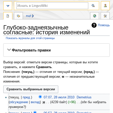
ещё
Помощь
Глубоко-заднеязычные
согласные: история изменений
Показать журналы для этой страницы
Перейти
Перейти
Фильтровать правки
к
к
навигации
поиску
Выбор версий: отметьте версии страницы, которые вы хотите
сравнить, и нажмите
Сравнить
.
Пояснения:
(текущ.)
— отличия от текущей версии;
(пред.)
—
отличия от предшествующей версии;
м
— незначительные
изменения.
текущ.
пред.
07:07, 28 июля 2010
‎
Demetrius
обсуждение
вклад
‎
м
4239 байт
+96
‎
где бы набрать
примеров?