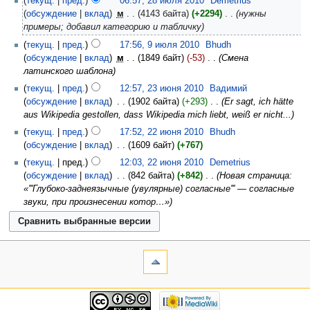
текущ.
пред.
06:57, 28 июля 2010
‎
Demetrius
обсуждение
вклад
‎
м
4143 байта
+2294
‎
нужны
примеры; добавил категорию и табличку
текущ.
пред.
17:56, 9 июля 2010
‎
Bhudh
обсуждение
вклад
‎
м
1849 байт
-53
‎
Смена
латинского шаблона
текущ.
пред.
12:57, 23 июня 2010
‎
Вадимий
обсуждение
вклад
‎
1902 байта
+293
‎
Er sagt, ich hätte
aus Wikipedia gestollen, dass Wikipedia mich liebt, weiß er nicht...
текущ.
пред.
17:52, 22 июня 2010
‎
Bhudh
обсуждение
вклад
‎
1609 байт
+767
текущ.
пред.
12:03, 22 июня 2010
‎
Demetrius
обсуждение
вклад
‎
842 байта
+842
‎
Новая страница:
«'''Глубоко-заднеязычные (увулярные) согласные''' — согласные
звуки, при произнесении котор…»