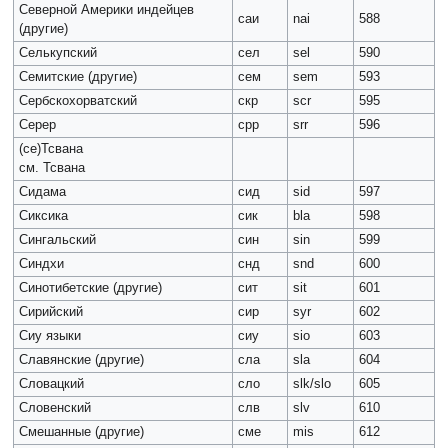
Северной Америки индейцев
саи
nai
588
(другие)
Селькупский
сел
sel
590
Семитские (другие)
сем
sem
593
Сербскохорватский
скр
scr
595
Серер
срр
srr
596
(се)Тсвана
см. Тсвана
Сидама
сид
sid
597
Сиксика
сик
bla
598
Сингальский
син
sin
599
Синдхи
снд
snd
600
Синотибетские (другие)
сит
sit
601
Сирийский
сир
syr
602
Сиу языки
сиу
sio
603
Славянские (другие)
сла
sla
604
Словацкий
сло
slk/slo
605
Словенский
слв
slv
610
Смешанные (другие)
сме
mis
612