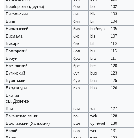
Берберские (другие)
бер
ber
102
Бикольский
бик
bik
103
Бини
бин
bin
104
Бирманский
бир
bur/mya
105
Бислама
бис
bis
107
Бихари
бих
bih
110
Болгарский
бол
bul
115
Брауи
бра
bra
117
Бретонский
бре
bre
120
Бугийский
буг
bug
123
Бурятский
бур
bua
125
Бходжпури
бхо
bho
126
Бхотия
см. Дзонг-кэ
Ваи
ваи
vai
127
Вакашские языки
вак
wak
128
Валлийский (Уэльский)
вал
cym/wel
130
Варай
вар
war
131