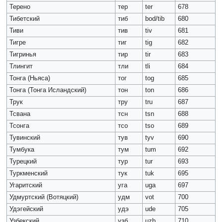
Терено
тер
ter
678
Тибетский
тиб
bod/tib
680
Тиви
тив
tiv
681
Тигре
тиг
tig
682
Тигринья
тир
tir
683
Тлингит
тли
tli
684
Тонга (Ньяса)
тог
tog
685
Тонга (Тонга Исландский)
тон
ton
686
Трук
тру
tru
687
Тсвана
тсн
tsn
688
Тсонга
тсо
tso
689
Тувинский
тув
tyv
690
Тумбука
тум
tum
692
Турецкий
тур
tur
693
Туркменский
тук
tuk
695
Угаритский
уга
uga
697
Удмуртский (Вотяцкий)
удм
vot
700
Удэгейский
удэ
ude
705
Узбекский
узб
uzb
710