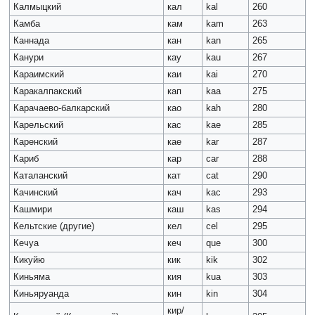
Калмыцкий
кал
kal
260
Камба
кам
kam
263
Каннада
кан
kan
265
Канури
кау
kau
267
Караимский
каи
kai
270
Каракалпакский
кап
kaa
275
Карачаево-балкарский
као
kah
280
Карельский
кас
kae
285
Каренский
кае
kar
287
Кариб
кар
car
288
Каталанский
кат
cat
290
Качинский
кач
kac
293
Кашмири
каш
kas
294
Кельтские (другие)
кел
cel
295
Кечуа
кеч
que
300
Кикуйю
кик
kik
302
Киньяма
кия
kua
303
Киньяруанда
кин
kin
304
кир/