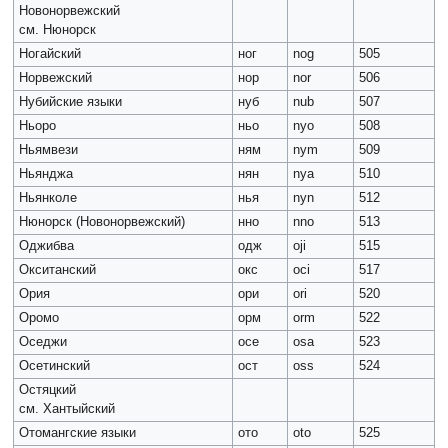
Новонорвежский
см. Нюнорск
Ногайский
ног
nog
505
Норвежский
нор
nor
506
Нубийские языки
нуб
nub
507
Ньоро
ньо
nyo
508
Ньямвези
ням
nym
509
Ньянджа
нян
nya
510
Ньянколе
нья
nyn
512
Нюнорск (Новонорвежский)
нно
nno
513
Оджибва
одж
oji
515
Окситанский
окс
oci
517
Ория
ори
ori
520
Оромо
орм
orm
522
Оседжи
осе
osa
523
Осетинский
ост
oss
524
Остяцкий
см. Хантыйский
Отомангские языки
ото
oto
525