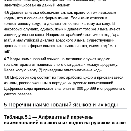
идентифицирован на данный момент.
4.6 Диалекты языка обозначаются, как правило, тем языковым
кодом, что и основная форма языка. Если язык отнесен к
коллективному коду, то диалект относится к этому же коду. В
некоторых случаях, однако, язык и диалект того же языка имеют
индивидуальные коды. Например: арабский язык имеет код "ара —
ага", а мальтийский диалект арабского языка, существующий
практически в форме самостоятельного языка, имеет код "млт —
mlt".
4.7 Коды наименований языков на латинице служат кодами-
трансляторами от национального стандарта к международному.
Через косую черту (/) приведены альтернативные коды.
4.8 Цифровой код состоит из трех арабских цифр и присваивается
языкам, расположенным в порядке их русских наименований.
Цифровые коды принимают значения от 000 до 899 и определены с
учетом резерва.
5 Перечни наименований языков и их коды
Таблица 5.1 — Алфавитный перечень
наименований языков и их кодов на русском языке