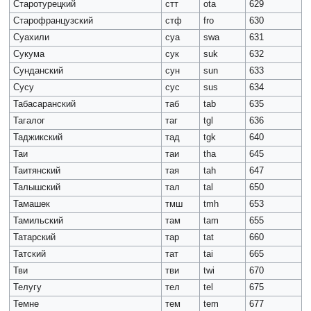
Старотурецкий
стт
ota
629
Старофранцузский
стф
fro
630
Суахили
суа
swa
631
Сукума
сук
suk
632
Сунданский
сун
sun
633
Сусу
сус
sus
634
Табасаранский
таб
tab
635
Тагалог
таг
tgl
636
Таджикский
тад
tgk
640
Таи
таи
tha
645
Таитянский
тая
tah
647
Талышский
тал
tal
650
Тамашек
тмш
tmh
653
Тамильский
там
tam
655
Татарский
тар
tat
660
Татский
тат
tai
665
Тви
тви
twi
670
Телугу
тел
tel
675
Темне
тем
tem
677