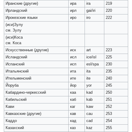
Иранские (другие)
ира
ira
219
Ирландский
ирл
gai/iri
220
Ирокезские языки
иро
iro
222
(иси)Зулу
см. Зулу
(иси)Коса
см. Коса
Искусственные (другие)
иск
art
223
Исландский
исл
ice/isl
225
Испанский
исп
esl/spa
230
Итальянский
ита
ita
235
Ительменский
ите
ite
240
Йоруба
йор
yor
245
Кабардино-черкесский
каа
kad
250
Кабильский
каб
kab
251
Кави
каг
kaw
252
Кавказские (другие)
кав
cau
253
Каддо
кад
cad
254
Казахский
каз
kaz
255