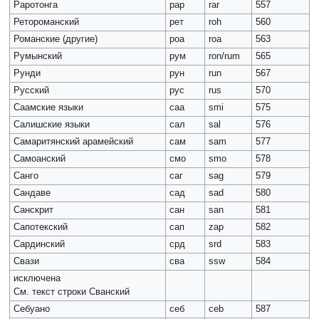
Раротонга
рар
rar
557
Ретороманский
peт
roh
560
Романские (другие)
роа
roa
563
Румынский
рум
ron/rum
565
Рунди
рун
run
567
Русский
рус
rus
570
Саамские языки
саа
smi
575
Салишские языки
сал
sal
576
Самаритянский арамейский
сам
sam
577
Самоанский
смо
smo
578
Санго
саг
sag
579
Сандаве
сад
sad
580
Санскрит
сан
san
581
Сапотекский
сап
zap
582
Сардинский
срд
srd
583
Свази
сва
ssw
584
исключена
См. текст строки Сванский
Себуано
себ
ceb
587