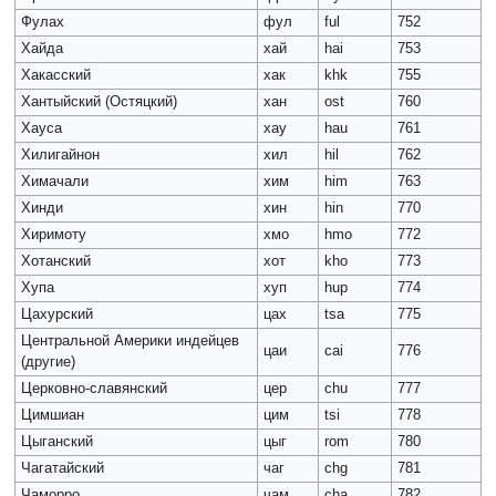
Фулах
фул
ful
752
Хайда
хай
hai
753
Хакасский
хак
khk
755
Хантыйский (Остяцкий)
хан
ost
760
Хауса
хау
hau
761
Хилигайнон
хил
hil
762
Химачали
хим
him
763
Хинди
хин
hin
770
Хиримоту
хмо
hmo
772
Хотанский
хот
kho
773
Хупа
хуп
hup
774
Цахурский
цах
tsa
775
Центральной Америки индейцев
цаи
cai
776
(другие)
Церковно-славянский
цер
chu
777
Цимшиан
цим
tsi
778
Цыганский
цыг
rom
780
Чагатайский
чаг
chg
781
Чаморро
чам
cha
782