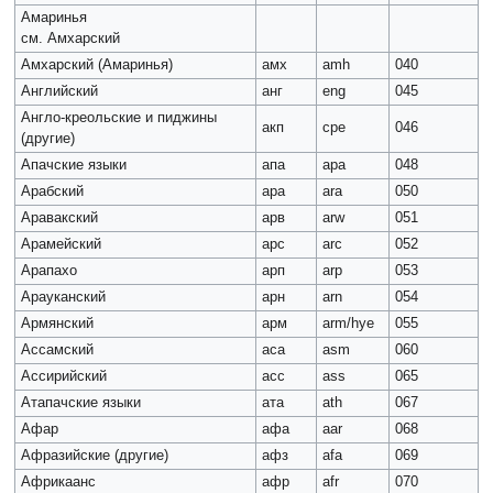
Амаринья
см. Амхарский
Амхарский (Амаринья)
амх
amh
040
Английский
анг
eng
045
Англо-креольские и пиджины
акп
cpe
046
(другие)
Апачские языки
апа
ара
048
Арабский
ара
ara
050
Аравакский
арв
arw
051
Арамейский
арс
arc
052
Арапахо
арп
arp
053
Арауканский
арн
arn
054
Армянский
арм
arm/hye
055
Ассамский
аса
asm
060
Ассирийский
асс
ass
065
Атапачские языки
ата
ath
067
Афар
афа
aar
068
Афразийские (другие)
афз
afa
069
Африкаанс
афр
afr
070