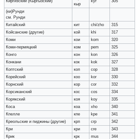
Киргизский (Кыргызский)
kyr
305
кыр
(ки)Рунди
см. Рунди
Китайский
кит
chi/zho
315
Койсанские (другие)
кой
khi
317
Коми
кои
kom
320
Коми-пермяцкий
ком
pem
325
Конго
кон
kon
326
Конкани
кок
kok
327
Коптский
коп
cop
328
Корейский
коо
kor
330
Корнский
кор
cor
332
Корсиканский
кос
cos
334
Корякский
коя
koy
335
Коса
коа
xho
340
Кпелле
кпе
kpe
341
Креольские и пиджины (другие)
крп
crp
342
Кри
кри
cre
343
Крик
крк
mus
344