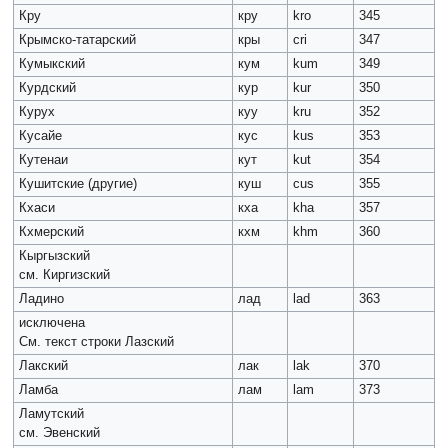
Кру
кру
kro
345
Крымско-татарский
кры
cri
347
Кумыкский
кум
kum
349
Курдский
кур
kur
350
Курух
куу
kru
352
Кусайе
кус
kus
353
Кутенаи
кут
kut
354
Кушитские (другие)
куш
cus
355
Кхаси
кха
kha
357
Кхмерский
кхм
khm
360
Кыргызский
см. Киргизский
Ладино
лад
lad
363
исключена
См. текст строки Лазский
Лакский
лак
lak
370
Ламба
лам
lam
373
Ламутский
см. Эвенский