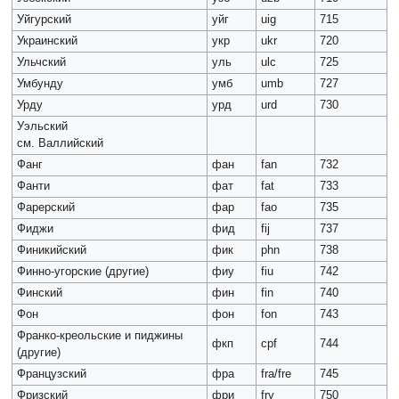
Уйгурский
уйг
uig
715
Украинский
укр
ukr
720
Ульчский
уль
ulc
725
Умбунду
умб
umb
727
Урду
урд
urd
730
Уэльский
см. Валлийский
Фанг
фан
fan
732
Фанти
фат
fat
733
Фарерский
фар
fao
735
Фиджи
фид
fij
737
Финикийский
фик
phn
738
Финно-угорские (другие)
фиу
fiu
742
Финский
фин
fin
740
Фон
фон
fon
743
Франко-креольские и пиджины
фкп
cpf
744
(другие)
Французский
фра
fra/fre
745
Фризский
фри
fry
750