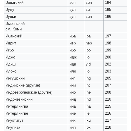
Зенагский
зен
zen
194
Зулу
зул
zul
195
Зуньи
зун
zun
196
Зырянский
см. Коми
Ибанский
иба
iba
197
Иврит
ивр
heb
198
Игбо
ибо
ibo
199
Иджо
идж
ijo
200
Идиш
иди
yid
202
Илоко
ило
ilo
203
Ингушский
инг
ing
205
Индийские (другие)
ини
inc
207
Индоевропейские (другие)
ино
ine
208
Индонезийский
инд
ind
210
Интерлингва
ина
ina
215
Интерлингве
ине
ile
216
Инуктитут
инк
iku
217
Инупиак
инп
ipk
218