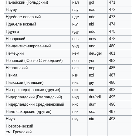
Нанайский (Гольдский)
нал
gol
471
Науру
нау
nau
472
Ндебеле северный
нде
nde
473
Ндебеле южный
нбл
nbl
474
Ндунга
нду
ndo
475
Неварский
нев
new
478
Неидентифицированный
унд
und
480
Немецкий
нем
deu/ger
481
Ненецкий (Юрако-Самоедский)
нен
yur
482
Непальский
неп
nep
485
Нзима
нзи
nzi
487
Нивхский (Гиляцкий)
нив
giy
490
Нигер-кордофанские (другие)
ник
nic
493
Нидерландский (Голландский)
нид
dut/ndl
495
Нидерландский средневековый
нис
dum
496
Нило-сахарские (другие)
них
ssa
497
Ниуэ
ниу
niu
498
Новогреческий
см. Греческий