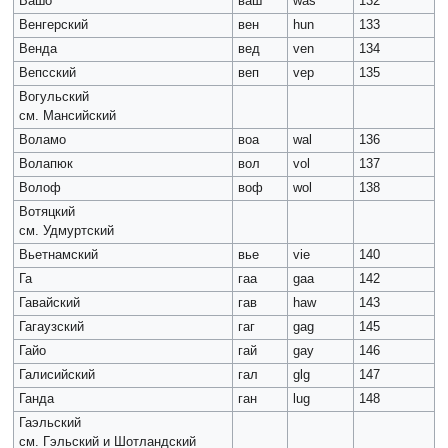
Вашо
ваш
was
132
Венгерский
вен
hun
133
Венда
вед
ven
134
Вепсский
веп
vep
135
Вогульский
см. Мансийский
Воламо
воа
wal
136
Волапюк
вол
vol
137
Волоф
воф
wol
138
Вотяцкий
см. Удмуртский
Вьетнамский
вье
vie
140
Га
гаа
gaa
142
Гавайский
гав
haw
143
Гагаузский
гаг
gag
145
Гайо
гай
gay
146
Галисийский
гал
glg
147
Ганда
ган
lug
148
Гаэльский
см. Гэльский и Шотландский