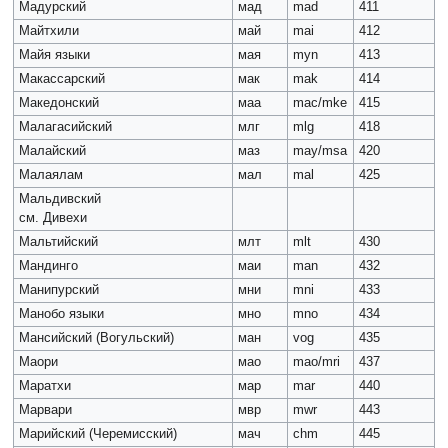
Мадурский
мад
mad
411
Майтхили
май
mai
412
Майя языки
мая
myn
413
Макассарский
мак
mak
414
Македонский
маа
mac/mke
415
Малагасийский
млг
mlg
418
Малайский
маз
may/msa
420
Малаялам
мал
mal
425
Мальдивский
см. Дивехи
Мальтийский
млт
mlt
430
Мандинго
маи
man
432
Манипурский
мни
mni
433
Манобо языки
мно
mno
434
Мансийский (Вогульский)
ман
vog
435
Маори
мао
mao/mri
437
Маратхи
мар
mar
440
Марвари
мвр
mwr
443
Марийский (Черемисский)
мач
chm
445