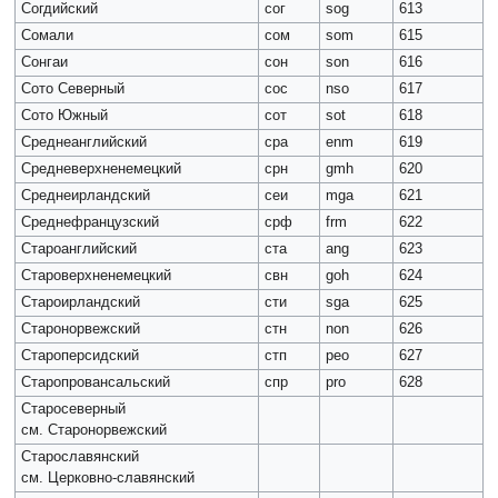
Согдийский
сог
sog
613
Сомали
сом
som
615
Сонгаи
сон
son
616
Сото Северный
сос
nso
617
Сото Южный
сот
sot
618
Среднеанглийский
сра
enm
619
Средневерхненемецкий
срн
gmh
620
Среднеирландский
сеи
mga
621
Среднефранцузский
срф
frm
622
Староанглийский
ста
ang
623
Староверхненемецкий
свн
goh
624
Староирландский
сти
sga
625
Старонорвежский
стн
non
626
Староперсидский
стп
peo
627
Старопровансальский
спр
pro
628
Старосеверный
см. Старонорвежский
Старославянский
см. Церковно-славянский