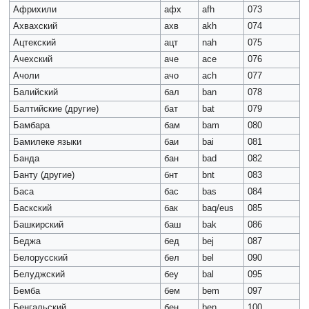
Африхили
афх
afh
073
Ахвахский
ахв
akh
074
Ацтекский
ацт
nah
075
Ачехский
аче
ace
076
Ачоли
ачо
ach
077
Балийский
бал
ban
078
Балтийские (другие)
бат
bat
079
Бамбара
бам
bam
080
Бамилеке языки
баи
bai
081
Банда
бан
bad
082
Банту (другие)
бнт
bnt
083
Баса
бас
bas
084
Баскский
бак
baq/eus
085
Башкирский
баш
bak
086
Беджа
бед
bej
087
Белорусский
бел
bel
090
Белуджский
беу
bal
095
Бемба
бем
bem
097
Бенгальский
бен
ben
100