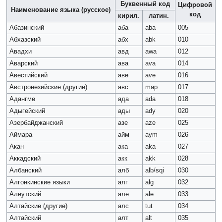
Буквенный код
Цифровой
Наименование языка (русское)
код
кирил.
латин.
Абазинский
аба
aba
005
Абхазский
абх
abk
010
Авадхи
авд
awa
012
Аварский
ава
ava
014
Авестийский
аве
ave
016
Австронезийские (другие)
авс
map
017
Адангме
ада
ada
018
Адыгейский
ады
ady
020
Азербайджанский
азе
aze
025
Аймара
айм
aym
026
Акан
ака
aka
027
Аккадский
акк
akk
028
Албанский
алб
alb/sqi
030
Алгонкинские языки
алг
alg
032
Алеутский
але
ale
033
Алтайские (другие)
алс
tut
034
Алтайский
алт
alt
035