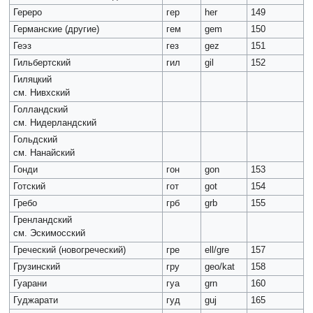
Гереро
гер
her
149
Германские (другие)
гем
gem
150
Геэз
гез
gez
151
Гильбертский
гил
gil
152
Гиляцкий
см. Нивхский
Голландский
см. Нидерландский
Гольдский
см. Нанайский
Гонди
гон
gon
153
Готский
гот
got
154
Гребо
грб
grb
155
Гренландский
см. Эскимосский
Греческий (новогреческий)
гре
ell/gre
157
Грузинский
гру
geo/kat
158
Гуарани
гуа
grn
160
Гуджарати
гуд
guj
165