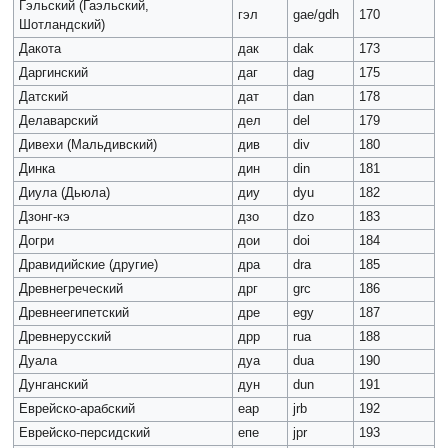
Гэльский (Гаэльский,
гэл
gae/gdh
170
Шотландский)
Дакота
дак
dak
173
Даргинский
даг
dag
175
Датский
дат
dan
178
Делаварский
дел
del
179
Дивехи (Мальдивский)
див
div
180
Динка
дин
din
181
Диула (Дьюла)
диу
dyu
182
Дзонг-кэ
дзо
dzo
183
Догри
дои
doi
184
Дравидийские (другие)
дра
dra
185
Древнегреческий
дрг
grc
186
Древнеегипетский
дре
egy
187
Древнерусский
дрр
rua
188
Дуала
дуа
dua
190
Дунганский
дун
dun
191
Еврейско-арабский
еар
jrb
192
Еврейско-персидский
епе
jpr
193