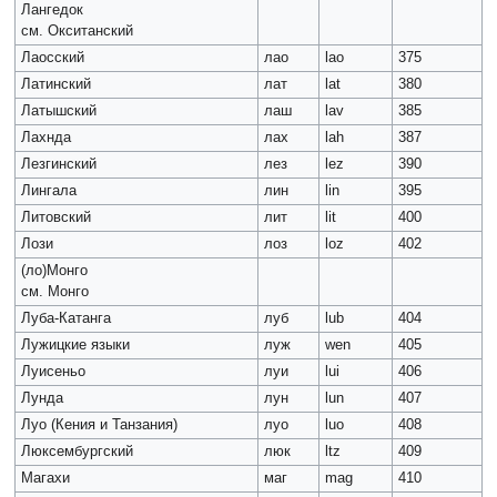
Лангедок
см. Окситанский
Лаосский
лао
lao
375
Латинский
лат
lat
380
Латышский
лаш
lav
385
Лахнда
лах
lah
387
Лезгинский
лез
lez
390
Лингала
лин
lin
395
Литовский
лит
lit
400
Лози
лоз
loz
402
(ло)Монго
см. Монго
Луба-Катанга
луб
lub
404
Лужицкие языки
луж
wen
405
Луисеньо
луи
lui
406
Лунда
лун
lun
407
Луо (Кения и Танзания)
луо
luo
408
Люксембургский
люк
ltz
409
Магахи
маг
mag
410