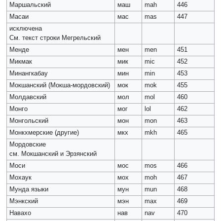
Маршальский
маш
mah
446
Масаи
мас
mas
447
исключена
См. текст строки Мегрельский
Менде
мен
men
451
Микмак
мик
mic
452
Минангкабау
мин
min
453
Мокшанский (Мокша-мордовский)
мок
mok
455
Молдавский
мол
mol
460
Монго
мог
lol
462
Монгольский
мон
mon
463
Монкхмерские (другие)
мкх
mkh
465
Мордовские
см. Мокшанский и Эрзянский
Моси
мос
mos
466
Мохаук
мох
moh
467
Мунда языки
мун
mun
468
Мэнкский
мэн
max
469
Навахо
нав
nav
470