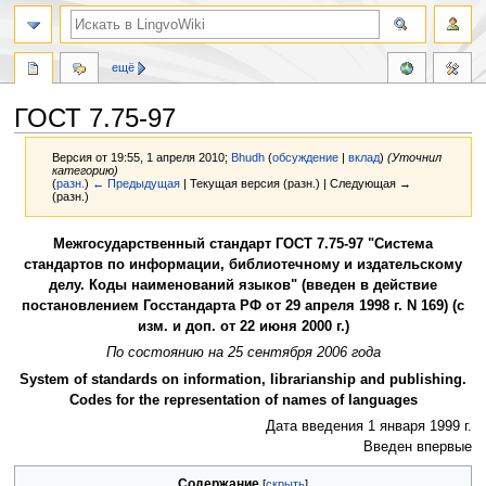
ещё
ГОСТ 7.75-97
Версия от 19:55, 1 апреля 2010;
Bhudh
(
обсуждение
|
вклад
)
(Уточнил
категорию)
(
разн.
)
← Предыдущая
| Текущая версия (разн.) | Следующая →
(разн.)
Перейти
Перейти
Межгосударственный стандарт ГОСТ 7.75-97 "Система
к
к
стандартов по информации, библиотечному и издательскому
навигации
поиску
делу. Коды наименований языков" (введен в действие
постановлением Госстандарта РФ от 29 апреля 1998 г. N 169) (с
изм. и доп. от 22 июня 2000 г.)
По состоянию на 25 сентября 2006 года
System of standards on information, librarianship and publishing.
Codes for the representation of names of languages
Дата введения 1 января 1999 г.
Введен впервые
Содержание