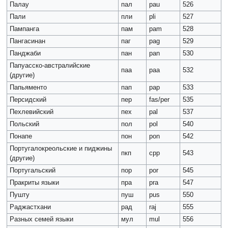
Палау
пал
pau
526
Пали
пли
pli
527
Пампанга
пам
pam
528
Пангасинан
паг
pag
529
Панджаби
пан
pan
530
Папуасско-австралийские
паа
paa
532
(другие)
Папьяменто
пап
pap
533
Персидский
пер
fas/per
535
Пехлевийский
пех
pal
537
Польский
пол
pol
540
Понапе
пон
pon
542
Португалокреольские и пиджины
пкп
cpp
543
(другие)
Португальский
пор
роr
545
Пракриты языки
пра
pra
547
Пушту
пуш
pus
550
Раджастхани
рад
raj
555
Разных семей языки
мул
mul
556