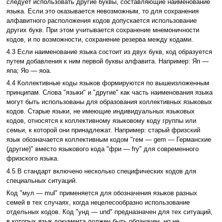
следует использовать другие буквы, составляющие наименование
языка. Если это оказывается невозможным, то для сохранения
алфавитного расположения кодов допускается использование
других букв. При этом учитывается сохранение мнемоничности
кодов, и по возможности, сохранение резерва между кодами.
4.3 Если наименование языка состоит из двух букв, код образуется
путем добавления к ним первой буквы алфавита. Например: Яп —
япа; Яо — яоа.
4.4 Коллективные коды языков формируются по вышеизложенным
принципам. Слова "языки" и "другие" как часть наименования языка
могут быть использованы для образования коллективных языковых
кодов. Старые языки, не имеющие индивидуальных языковых
кодов, относятся к коллективному языковому коду группы или
семьи, к которой они принадлежат. Например: старый фризский
язык обозначается коллективным кодом "гем — gem — Германские
(другие)" вместо языкового кода "фри — fry" для современного
фризского языка.
4.5 В стандарт включено несколько специфических кодов для
специальных ситуаций.
Код "мул — mul" применяется для обозначения языков разных
семей в тех случаях, когда нецелесообразно использование
отдельных кодов. Код "унд — und" предназначен для тех ситуаций,
в которых язык документа должен быть обозначен, но не