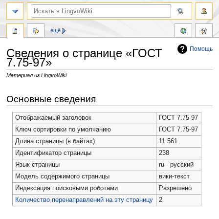
ещё
Помощь
Сведения о странице «ГОСТ
7.75-97»
Материал из LingvoWiki
Перейти
Перейти
Основные сведения
к
к
навигации
поиску
Отображаемый заголовок
ГОСТ 7.75-97
Ключ сортировки по умолчанию
ГОСТ 7.75-97
Длина страницы (в байтах)
11 561
Идентификатор страницы
238
Язык страницы
ru - русский
Модель содержимого страницы
вики-текст
Индексация поисковыми роботами
Разрешено
Количество перенаправлений на эту страницу
2