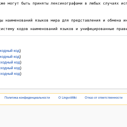
сходный код
)
сходный код
)
сходный код
)
сходный код
)
сходный код
)
Политика конфиденциальности
О LingvoWiki
Отказ от ответственности