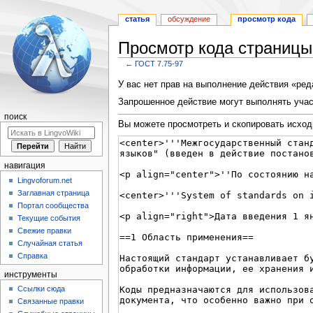
статья
обсуждение
просмотр кода
Просмотр кода страницы
←
ГОСТ 7.75-97
Перейти
Перейти
У вас нет прав на выполнение действия «ре
к
к
Запрошенное действие могут выполнять учас
навигации
поиску
поиск
Вы можете просмотреть и скопировать исход
навигация
Lingvoforum.net
Заглавная страница
Портал сообщества
Текущие события
Свежие правки
Случайная статья
Справка
инструменты
Ссылки сюда
Связанные правки