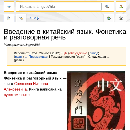
ещё
Введение в китайский язык. Фонетика
и разговорная речь
Материал из LingvoWiki
Версия от 07:51, 26 июля 2012;
Fujhi
(
обсуждение
|
вклад
)
(
разн.
)
← Предыдущая
| Текущая версия (разн.) | Следующая →
(разн.)
Перейти
Перейти
Введение в китайский язык:
к
к
Фонетика и разговорный язык
—
навигации
поиску
книга
Спешнева Николая
Алексеевича
. Книга написана на
русском языке
.