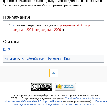
фонетике китайского языка; 2) ситуативные диалоги, включенные в
12 тем вводного курса китайского разговорного языка.
Примечания
↑
Так же существуют издания
год издания::2003
,
год
издания::2004
,
год издания::2006
гг.
Ссылки
[1]
Категории
:
Китайский язык
Фонетика
Книги
Эта страница в последний раз была отредактирована 26 июля 2012 в
07:51.
Содержание доступно по лицензии
Creative Commons Attribution-
Noncommercial-Share Alike 3.0 Unported License
(если не указано иное).
Политика
конфиденциальности
О LingvoWiki
Отказ от ответственности