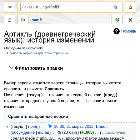
ещё
Помощь
Артикль (древнегреческий
язык): история изменений
Материал из LingvoWiki
Показать журналы для этой страницы
Перейти
Перейти
Фильтровать правки
к
к
навигации
поиску
Выбор версий: отметьте версии страницы, которые вы хотите
сравнить, и нажмите
Сравнить
.
Пояснения:
(текущ.)
— отличия от текущей версии;
(пред.)
—
отличия от предшествующей версии;
м
— незначительные
изменения.
текущ.
пред.
16:30, 21 марта 2011
‎
Bhudh
обсуждение
вклад
‎
9728 байт
+1009
‎
→‎Склонение
:
сделал тебе таблицу… А шаблонами такое заманаешься