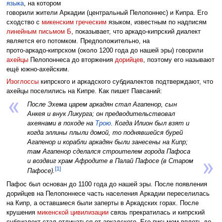
языка
, на котором
говорили жители Аркадии (центральный Пелопоннес) и Кипра. Его
сходство с
микенским греческим
языком, известным по надписям
линейным письмом Б
, показывает, что аркадо‑кипрский диалект
является его потомком. Предположительно, на
прото‑аркадо‑кипрском (около 1200 года до нашей эры) говорили
ахейцы
Пелопоннеса до вторжения
дорийцев
, поэтому его называют
ещё южно‑ахейским.
Изоглоссы
кипрского и аркадского субдиалектов подтверждают, что
ахейцы поселились на Кипре. Как пишет Павсаний:
После Эхема царем аркадян стал Агапенор, сын
Анкея и внук Ликурга; он предводительствовал
ахеянами в походе на
Трою
. Когда Илион был взят и
когда эллины плыли домой, то поднявшейся бурей
Агапенор и корабли аркадян были занесены на Кипр;
там Агапенор сделался строителем города Пафоса
и воздвиг храм Афродите в Палай Пафосе (в Старом
[1]
Пафосе).
Пафос был основан до 1100 года до нашей эры. После появления
дорийцев на Пелопоннесе часть населения Аркадии переселилась
на Кипр, а оставшиеся были заперты в Аркадских горах. После
крушения
микенской цивилизации
связь прекратилась и кипрский
субдиалект стал отличаться от аркадского. Его письмом вплоть до