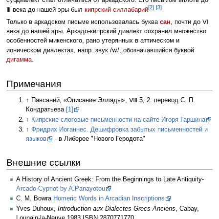
[2]
[3]
Ⅲ века до нашей эры был
кипрский силлабарий
Только в аркадском письме использовалась буква
сан
, почти до Ⅵ
века до нашей эры. Аркадо‑кипрский диалект сохранил множество
особенностей микенского, рано утерянных в аттическом и
w
ионическом диалектах, напр. звук /
/, обозначавшийся буквой
дигамма
.
Примечания
↑
Павсаний, «Описание Эллады», Ⅷ 5, 2. перевод С. П.
Кондратьева
[1]
↑
Кипрские слоговые письменности на сайте Игоря Гаршина
↑
Фридрих Иоганнес. Дешифровка забытых письменностей и
языков
- в Либерее "Нового Геродота"
Внешние ссылки
A History of Ancient Greek: From the Beginnings to Late Antiquity-
Arcado-Cypriot by A.Panayotou
C. M. Bowra
Homeric Words in Arcadian Inscriptions
Yves Duhoux,
Introduction aux Dialectes Grecs Anciens
, Cabay,
Lounain-la-Neuve 1983 ISBN 2870771770