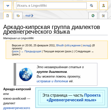
ещё
Аркадо-кипрская группа диалектов
древнегреческого языка
Материал из LingvoWiki
Версия от 20:00, 25 февраля 2011;
Bhudh
(
обсуждение
|
вклад
)
(В
проект)
(
разн.
)
← Предыдущая
| Текущая версия (разн.) | Следующая →
(разн.)
Перейти
Перейти
Это незавершённая статья о
к
к
группе диалектов
.
навигации
поиску
Вы можете помочь проекту,
исправив и дополнив
её
.
Аркадо‑кипрский
или
Эта страница — часть
Проекта
южно‑ахейский —
«Древнегреческий язык»
диалект
древнегреческого