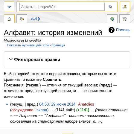
ещё
Помощь
Алфавит: история изменений
Материал из LingvoWiki
Показать журналы для этой страницы
Перейти
Перейти
Фильтровать правки
к
к
навигации
поиску
Выбор версий: отметьте версии страницы, которые вы хотите
сравнить, и нажмите
Сравнить
.
Пояснения:
(текущ.)
— отличия от текущей версии;
(пред.)
—
отличия от предшествующей версии;
м
— незначительные
изменения.
текущ.
пред.
04:53, 29 июня 2014
‎
Anatolios
обсуждение
вклад
‎
1141 байт
+1141
‎
Новая страница:
« == Алфавит == '''Алфавит''' - система письменности,
основанная на стандартном наборе знаков, о…»