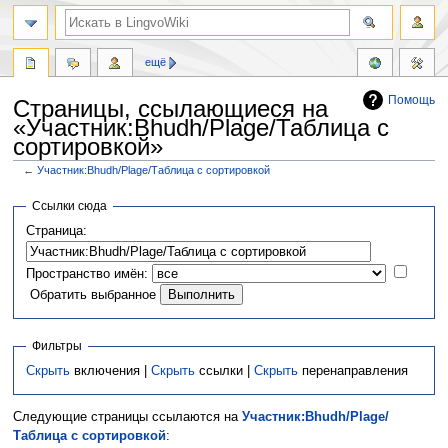
ещё
Помощь
Страницы, ссылающиеся на
«Участник:Bhudh/Plage/Таблица с
сортировкой»
←
Участник:Bhudh/Plage/Таблица с сортировкой
Перейти
Перейти
Ссылки сюда
к
к
Страница:
навигации
поиску
Пространство имён:
Обратить выбранное
Фильтры
Скрыть
включения |
Скрыть
ссылки |
Скрыть
перенаправления
Следующие страницы ссылаются на
Участник:Bhudh/Plage/
Таблица с сортировкой
: