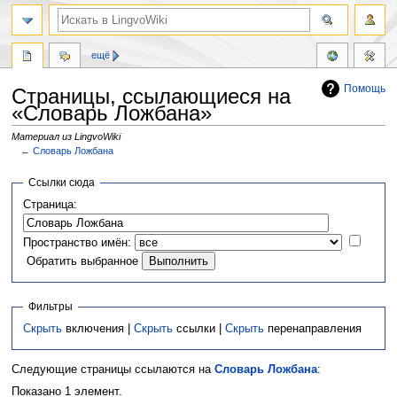
ещё
Помощь
Страницы, ссылающиеся на
«Словарь Ложбана»
Материал из LingvoWiki
←
Словарь Ложбана
Перейти
Перейти
Ссылки сюда
к
к
Страница:
навигации
поиску
Пространство имён:
Обратить выбранное
Фильтры
Скрыть
включения |
Скрыть
ссылки |
Скрыть
перенаправления
Следующие страницы ссылаются на
Словарь Ложбана
:
Показано 1 элемент.