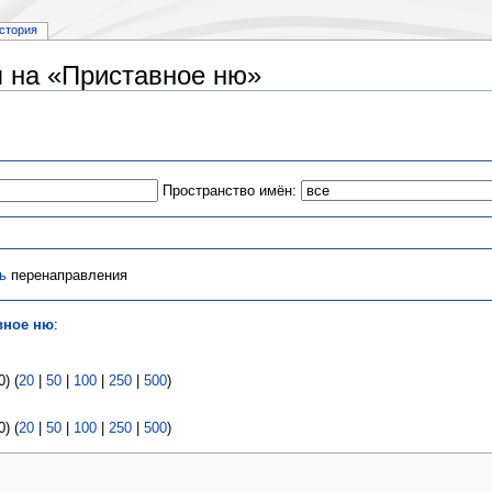
стория
 на «Приставное ню»
Пространство имён:
ь
перенаправления
вное ню
:
) (
20
|
50
|
100
|
250
|
500
)
) (
20
|
50
|
100
|
250
|
500
)