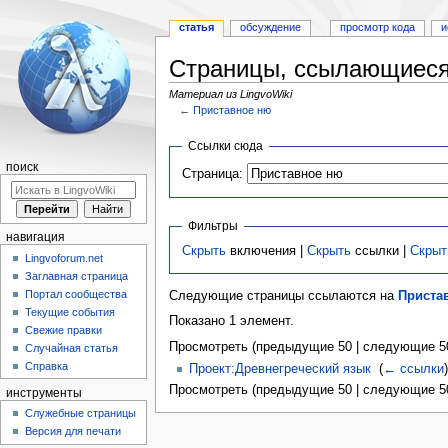
статья
обсуждение
просмотр кода
и
Страницы, ссылающиеся
Материал из LingvoWiki
←
Приставное ню
Перейти
Перейти
Ссылки сюда
к
к
поиск
Страница:
навигации
поиску
Фильтры
навигация
Скрыть
включения |
Скрыть
ссылки |
Скрыт
Lingvoforum.net
Заглавная страница
Портал сообщества
Следующие страницы ссылаются на
Приста
Текущие события
Показано 1 элемент.
Свежие правки
Просмотреть (предыдущие 50 | следующие 50
Случайная статья
Справка
Проект:Древнегреческий язык
‎
(
← ссылки
)
Просмотреть (предыдущие 50 | следующие 50
инструменты
Служебные страницы
Версия для печати