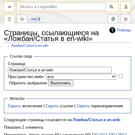
ещё
Помощь
Страницы, ссылающиеся на
«Ложбан/Статья в en-wiki»
←
Ложбан/Статья в en-wiki
Перейти
Перейти
Ссылки сюда
к
к
Страница:
навигации
поиску
Пространство имён:
Обратить выбранное
Фильтры
Скрыть
включения |
Скрыть
ссылки |
Скрыть
перенаправления
Следующие страницы ссылаются на
Ложбан/Статья в en-wiki
:
Показано 2 элемента.