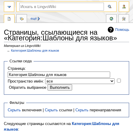
ещё
Помощь
Страницы, ссылающиеся на
«Категория:Шаблоны для языков»
Материал из LingvoWiki
←
Категория:Шаблоны для языков
Перейти
Перейти
Ссылки сюда
к
к
Страница:
навигации
поиску
Пространство имён:
Обратить выбранное
Фильтры
Скрыть
включения |
Скрыть
ссылки |
Скрыть
перенаправления
Следующие страницы ссылаются на
Категория:Шаблоны для
языков
: