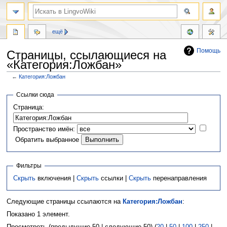
ещё
Помощь
Страницы, ссылающиеся на
«Категория:Ложбан»
←
Категория:Ложбан
Перейти
Перейти
Ссылки сюда
к
к
Страница:
навигации
поиску
Пространство имён:
Обратить выбранное
Фильтры
Скрыть
включения |
Скрыть
ссылки |
Скрыть
перенаправления
Следующие страницы ссылаются на
Категория:Ложбан
:
Показано 1 элемент.