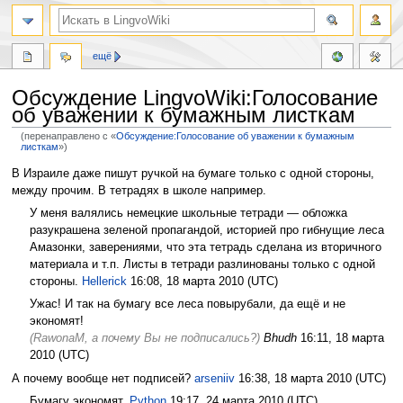
ещё
Обсуждение LingvoWiki:Голосование
об уважении к бумажным листкам
(перенаправлено с «
Обсуждение:Голосование об уважении к бумажным
листкам
»)
Перейти
Перейти
В Израиле даже пишут ручкой на бумаге только с одной стороны,
к
к
между прочим. В тетрадях в школе например.
навигации
поиску
У меня валялись немецкие школьные тетради — обложка
разукрашена зеленой пропагандой, историей про гибнущие леса
Амазонки, заверениями, что эта тетрадь сделана из вторичного
материала и т.п. Листы в тетради разлинованы только с одной
стороны.
Hellerick
16:08, 18 марта 2010 (UTC)
Ужас! И так на бумагу все леса повырубали, да ещё и не
экономят!
(RawonaM, а почему Вы не подписались?)
Bhudh
16:11, 18 марта
2010 (UTC)
А почему вообще нет подписей?
arseniiv
16:38, 18 марта 2010 (UTC)
Бумагу экономят.
Python
19:17, 24 марта 2010 (UTC)