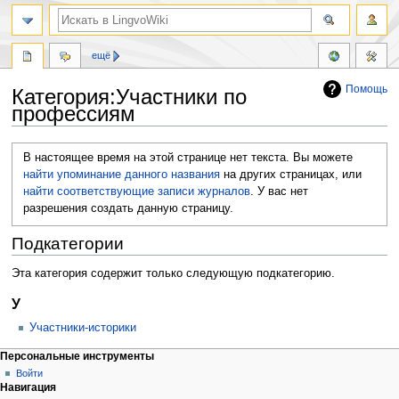
ещё
Помощь
Категория:Участники по
профессиям
Перейти
Перейти
В настоящее время на этой странице нет текста. Вы можете
к
к
найти упоминание данного названия
на других страницах, или
навигации
поиску
найти соответствующие записи журналов
.
У вас нет
разрешения создать данную страницу.
Подкатегории
Эта категория содержит только следующую подкатегорию.
У
Участники-историки
Персональные инструменты
Войти
Навигация