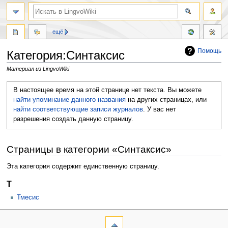
ещё
Помощь
Категория:Синтаксис
Материал из LingvoWiki
Перейти
Перейти
В настоящее время на этой странице нет текста. Вы можете
к
к
найти упоминание данного названия
на других страницах, или
навигации
поиску
найти соответствующие записи журналов
.
У вас нет
разрешения создать данную страницу.
Страницы в категории «Синтаксис»
Эта категория содержит единственную страницу.
Т
Тмесис