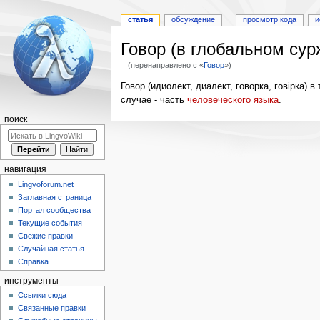
статья
обсуждение
просмотр кода
и
Говор (в глобальном сур
(перенаправлено с «
Говор
»)
Перейти
Перейти
Говор (идиолект, диалект, говорка, говірка) в
к
к
случае - часть
человеческого языка
.
навигации
поиску
поиск
навигация
Lingvoforum.net
Заглавная страница
Портал сообщества
Текущие события
Свежие правки
Случайная статья
Справка
инструменты
Ссылки сюда
Связанные правки