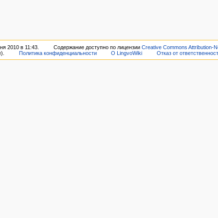
я 2010 в 11:43.
Содержание доступно по лицензии
Creative Commons Attribution-N
).
Политика конфиденциальности
О LingvoWiki
Отказ от ответственнос