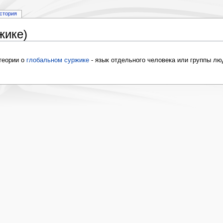
стория
жике)
 теории о
глобальном суржике
- язык отдельного человека или группы люд