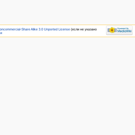
oncommercial-Share Alike 3.0 Unported License
(если не указано
ти